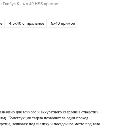
 Глобус К - 4 х 40 HSS прямое
ое
4,5x40 спиральное
5x40 прямое
значено для точного и аккуратного сверления отверстий
ты). Конструкция сверла позволяет за один проход
рстие, зенковку под шляпку и посадочное место под тело