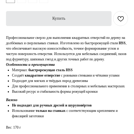
Купить
Профессиональное сверло для выполнения квадратных отверстий по дереву на
долбёжных и сверлильных станках. Изготовлено из быстрорежущей стали
HSS
,
что обеспечивает высокую износостойкость, точное формирование углов и
чистую поверхность отверстия. Используется для мебельных соединений, пазов
под фурнитуру, шиповых гнезд и других точных работ по дереву.
Особенности и преимущества
Материал:
быстрорежущая сталь HSS
Создаёт
квадратное отверстие
с ровными стенками и чёткими углами
Подходит для мягких и твёрдых пород древесины
Для профессионального применения в столярных и мебельных мастерских
Высокий ресурс и стабильность формы режущей кромки
Важно
Не подходит для ручных дрелей и шуруповёртов
Использование
только на станках
с соответствующим креплением и
фиксацией заготовки
Вес: 170 г