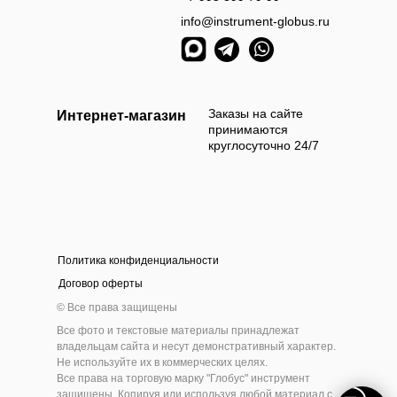
info@instrument-globus.ru
Заказы оформл
следующий раб
Заказы на сайте
Интернет-магазин
принимаются
круглосуточно 24/7
Политика конфиденциальности
а наличными
Оплата б
Договор оферты
 приехать и самостоятельно выбрать и оплатить
Мы берём 100
© Все права защищены
ам товар наличными деньгами в нашем шоу-руме
на нашем сайт
Все фото и текстовые материалы принадлежат
инструмента
владельцам сайта и несут демонстративный характер.
Не используйте их в коммерческих целях.
Все права на торговую марку "Глобус" инструмент
защищены. Копируя или используя любой материал с