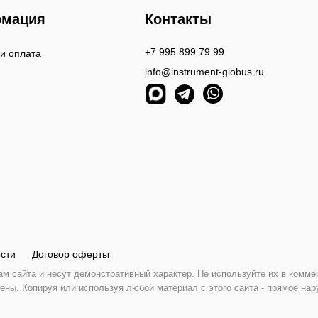
мация
Контакты
+7 995 899 79 99
 и оплата
info@instrument-globus.ru
сти
Договор оферты
 сайта и несут демонстративный характер. Не используйте их в комме
ены. Копируя или используя любой материал с этого сайта - прямое нар