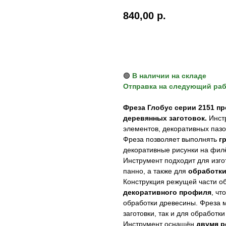
840,00
р.
Купить
🟢
В наличии на складе
Отправка на следующий ра
Фреза Глобус серии 2151 п
деревянных заготовок.
Инстр
элементов, декоративных паз
Фреза позволяет выполнять
г
декоративные рисунки на фил
Инструмент подходит для изго
панно, а также для
обработки
Конструкция режущей части о
декоративного профиля
, ч
обработки древесины. Фреза м
заготовки, так и для обработки
Инструмент оснащён
двумя р