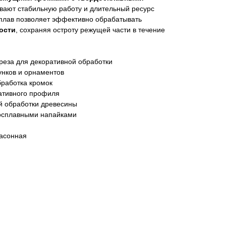
ивают стабильную работу и длительный ресурс
сплав позволяет эффективно обрабатывать
ости
, сохраняя остроту режущей части в течение
реза для декоративной обработки
унков и орнаментов
бработка кромок
ативного профиля
й обработки древесины
досплавными напайками
фасонная