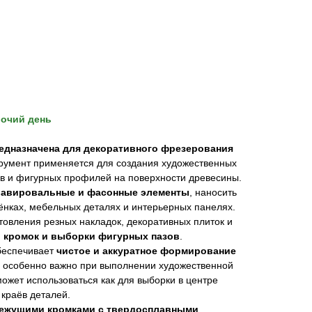
бочий день
редназначена для декоративного фрезерования
умент применяется для создания художественных
ов и фигурных профилей на поверхности древесины.
равировальные и фасонные элементы
, наносить
ёнках, мебельных деталях и интерьерных панелях.
товления резных накладок, декоративных плиток и
 кромок и выборки фигурных пазов
.
беспечивает
чистое и аккуратное формирование
то особенно важно при выполнении художественной
ожет использоваться как для выборки в центре
 краёв деталей.
ежущими кромками с твердосплавными