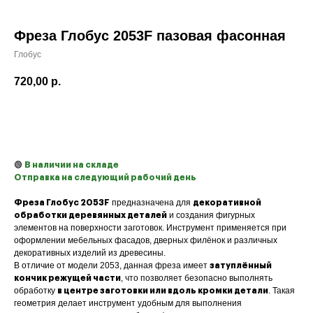
Фреза Глобус 2053F пазовая фасонная
Глобус
720,00
р.
Купить
🟢
В наличии на складе
Отправка на следующий рабочий день
предназначена для
Фреза Глобус 2053F
декоративной
и создания фигурных
обработки деревянных деталей
элементов на поверхности заготовок. Инструмент применяется при
оформлении мебельных фасадов, дверных филёнок и различных
декоративных изделий из древесины.
В отличие от модели 2053, данная фреза имеет
затуплённый
, что позволяет безопасно выполнять
кончик режущей части
обработку
. Такая
в центре заготовки или вдоль кромки детали
геометрия делает инструмент удобным для выполнения