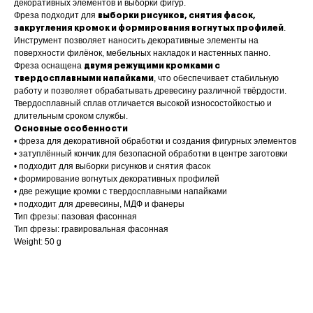
декоративных элементов и выборки фигур.
Фреза подходит для
выборки рисунков, снятия фасок,
.
закругления кромок и формирования вогнутых профилей
Инструмент позволяет наносить декоративные элементы на
поверхности филёнок, мебельных накладок и настенных панно.
Фреза оснащена
двумя режущими кромками с
, что обеспечивает стабильную
твердосплавными напайками
работу и позволяет обрабатывать древесину различной твёрдости.
Твердосплавный сплав отличается высокой износостойкостью и
длительным сроком службы.
Основные особенности
• фреза для декоративной обработки и создания фигурных элементов
• затуплённый кончик для безопасной обработки в центре заготовки
• подходит для выборки рисунков и снятия фасок
• формирование вогнутых декоративных профилей
• две режущие кромки с твердосплавными напайками
• подходит для древесины, МДФ и фанеры
Тип фрезы: пазовая фасонная
Тип фрезы: гравировальная фасонная
Weight: 50 g