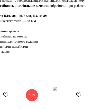
 ножами с твердосплавными напайками, благодаря чему
тойкость и стабильное качество обработки
при работе с
.
усы
R4/6 мм, R6/8 мм, R4/10 мм
.
рического типа —
S8 мм
.
вания кромок
инейных заготовок
ник для точного ведения
лавными напайками
 сколов
NEW