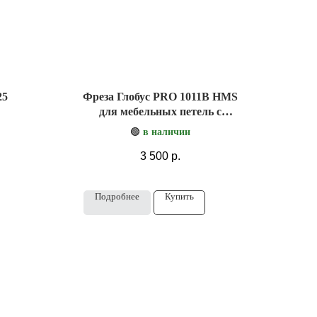
25
Фреза Глобус PRO 1011B HMS
для мебельных петель с
подшипником
🟢
в наличии
3 500
р.
Подробнее
Купить