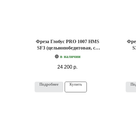
Фреза Глобус PRO 1007 HMS
Фре
SF3 (цельнопобедитовая, со
S
стружколомом)
🟢
в наличии
24 200
р.
Подробнее
Купить
По