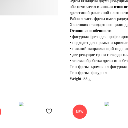
Фреза оснащена двумя режущими
обеспечивается
высокая износос
древесиной различной плотности
Рабочая часть фрезы имеет ради
Хвостовик стандартного цилинд
Основные особенности
• фигурная фреза для профилиро
• подходит для прямых и кривол
• нижний направляющий подшип
• две режущие грани с твердосп
• чистая обработка древесины без
Тип фрезы: кромочная фигурная
Тип фрезы: фигурная
Weight: 85 g
NEW