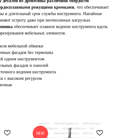
 деталей из древесины различной твёрдости
.
ердосплавными режущими кромками
, что обеспечивает
ны и длительный срок службы инструмента. Напайные
аняют остроту даже при интенсивных нагрузках.
ипника
обеспечивает плавное ведение инструмента вдоль
фрезерования мебельных элементов.
филя мебельной обвязки
очных фасадов без термошва
ий одним инструментом
ельных фасадов и панелей
точного ведения инструмента
и с высоким ресурсом
мочная
NEW