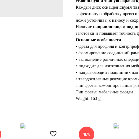
стабильную и точную обработку
Каждый диск оснащён
двумя тв
эффективную обработку древеси
ножи устойчивы к износу и сохр
Наличие
направляющего подш
заготовки и повышает точность 
Основные особенности
• фреза для профиля и контрпро
• формирование соединений рам
• выполнение различных операц
• подходит для изготовления меб
• направляющий подшипник для 
• твердосплавные режущие кромк
Тип фрезы: комбинированная ра
Тип фрезы: мебельные фасады
Weight: 163 g
NEW