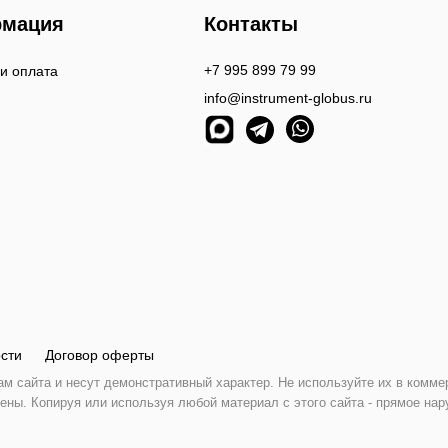
мация
Контакты
+7 995 899 79 99
 и оплата
info@instrument-globus.ru
сти
Договор оферты
 сайта и несут демонстративный характер. Не используйте их в комме
ены. Копируя или используя любой материал с этого сайта - прямое нар