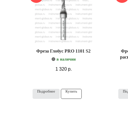
Фреза Глобус PRO 1101 S2
Фре
рас
🟢
в наличии
1 320
р.
Подробнее
Купить
По