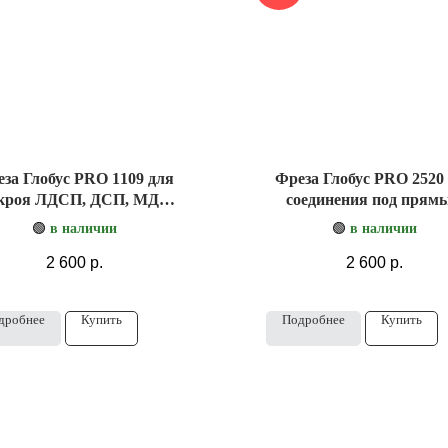
за Глобус PRO 1109 для
Фреза Глобус PRO 2520
кроя ЛДСП, ДСП, МДФ,
соединения под прям
фанеры
углом без швов
🟢
в наличии
🟢
в наличии
2 600
р.
2 600
р.
дробнее
Купить
Подробнее
Купить