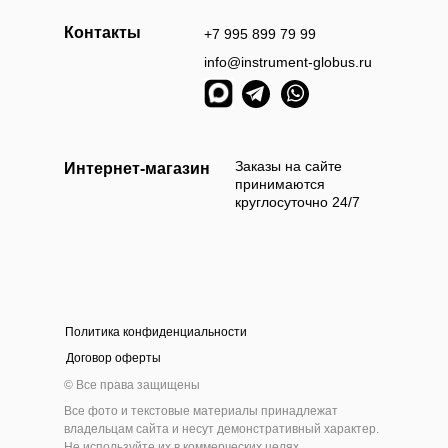
Контакты
+7 995 899 79 99
info@instrument-globus.ru
Заказы оформл
следующий раб
Заказы на сайте
Интернет-магазин
принимаются
круглосуточно 24/7
Политика конфиденциальности
а наличными
Оплата б
Договор оферты
 приехать и самостоятельно выбрать и оплатить
Мы берём 100
© Все права защищены
ам товар наличными деньгами в нашем шоу-руме
на нашем сайт
Все фото и текстовые материалы принадлежат
инструмента
владельцам сайта и несут демонстративный характер.
Не используйте их в коммерческих целях.