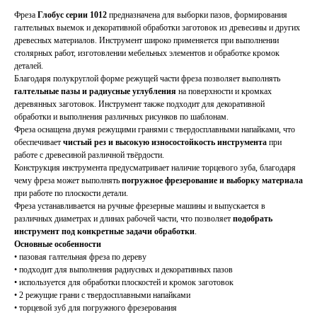
Фреза
Глобус серии 1012
предназначена для выборки пазов, формирования
галтельных выемок и декоративной обработки заготовок из древесины и других
древесных материалов. Инструмент широко применяется при выполнении
столярных работ, изготовлении мебельных элементов и обработке кромок
деталей.
Благодаря полукруглой форме режущей части фреза позволяет выполнять
галтельные пазы и радиусные углубления
на поверхности и кромках
деревянных заготовок. Инструмент также подходит для декоративной
обработки и выполнения различных рисунков по шаблонам.
Фреза оснащена двумя режущими гранями с твердосплавными напайками, что
обеспечивает
чистый рез и высокую износостойкость инструмента
при
работе с древесиной различной твёрдости.
Конструкция инструмента предусматривает наличие торцевого зуба, благодаря
чему фреза может выполнять
погружное фрезерование и выборку материала
при работе по плоскости детали.
Фреза устанавливается на ручные фрезерные машины и выпускается в
различных диаметрах и длинах рабочей части, что позволяет
подобрать
инструмент под конкретные задачи обработки
.
Основные особенности
• пазовая галтельная фреза по дереву
• подходит для выполнения радиусных и декоративных пазов
• используется для обработки плоскостей и кромок заготовок
• 2 режущие грани с твердосплавными напайками
• торцевой зуб для погружного фрезерования