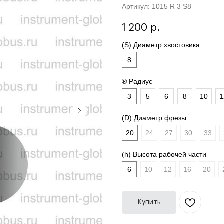
Артикул:
1015 R 3 S8
1 200
р.
(S) Диаметр хвостовика
8
® Радиус
3
5
6
8
10
1
(D) Диаметр фрезы
20
24
27
30
33
(h) Высота рабочей части
6
10
12
16
20
Купить