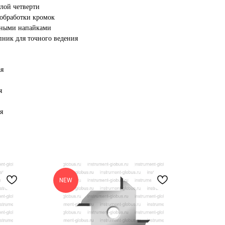
глой четверти
 обработки кромок
вными напайками
ник для точного ведения
ая
я
я
NEW