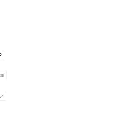
2
38
24