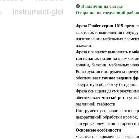
🟢
В наличии на складе
Отправка на следующий рабоч
Фреза
Глобус серии 1015
предназ
заготовок и выполнения полукр
изготовлении мебельных элемент
изделий.
Фреза позволяет выполнять
выбо
галтельных пазов
на кромках де
колонн, балясин, мебельных нож
Конструкция инструмента пред
обеспечивает
точное ведение фр
аккуратную обработку без допо
Фреза оснащена двумя режущими
обеспечивает
чистый рез и усто
различной твёрдости.
Инструмент устанавливается на 
декоративной обработки кромок
фигурных элементов из древесин
Основные особенности
• галтельная кромочная фреза с