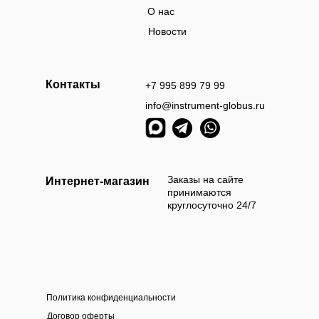
О нас
Новости
Контакты
+7 995 899 79 99
info@instrument-globus.ru
Заказы оформл
следующий раб
Заказы на сайте
Интернет-магазин
принимаются
круглосуточно 24/7
Политика конфиденциальности
а наличными
Оплата б
Договор оферты