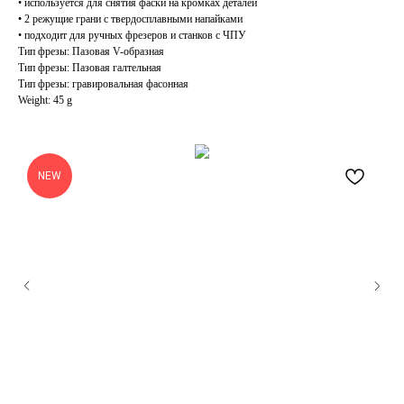
• используется для снятия фаски на кромках деталей
• 2 режущие грани с твердосплавными напайками
• подходит для ручных фрезеров и станков с ЧПУ
Тип фрезы: Пазовая V-образная
Тип фрезы: Пазовая галтельная
Тип фрезы: гравировальная фасонная
Weight: 45 g
NEW