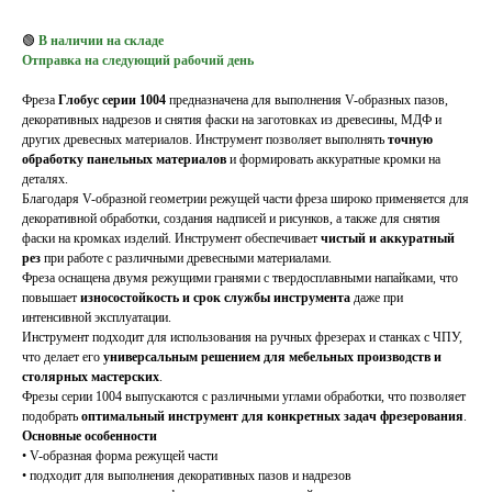
🟢
В наличии на складе
Отправка на следующий рабочий день
Фреза
Глобус серии 1004
предназначена для выполнения V-образных пазов,
декоративных надрезов и снятия фаски на заготовках из древесины, МДФ и
других древесных материалов. Инструмент позволяет выполнять
точную
обработку панельных материалов
и формировать аккуратные кромки на
деталях.
Благодаря V-образной геометрии режущей части фреза широко применяется для
декоративной обработки, создания надписей и рисунков, а также для снятия
фаски на кромках изделий. Инструмент обеспечивает
чистый и аккуратный
рез
при работе с различными древесными материалами.
Фреза оснащена двумя режущими гранями с твердосплавными напайками, что
повышает
износостойкость и срок службы инструмента
даже при
интенсивной эксплуатации.
Инструмент подходит для использования на ручных фрезерах и станках с ЧПУ,
что делает его
универсальным решением для мебельных производств и
столярных мастерских
.
Фрезы серии 1004 выпускаются с различными углами обработки, что позволяет
подобрать
оптимальный инструмент для конкретных задач фрезерования
.
Основные особенности
• V-образная форма режущей части
• подходит для выполнения декоративных пазов и надрезов