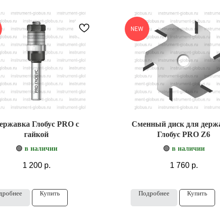
NEW
ержавка Глобус PRO с
Сменный диск для держ
гайкой
Глобус PRO Z6
🟢
в наличии
🟢
в наличии
1 200
р.
1 760
р.
дробнее
Купить
Подробнее
Купить