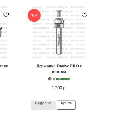
NEW
авки
Державка Глобус PRO с
винтом
🟢
в наличии
1 200
р.
Подробнее
Купить