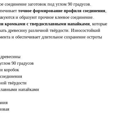
ое соединение заготовок под углом 90 градусов.
спечивает
точное формирование профиля соединения
,
ыкуются и образуют прочное клеевое соединение.
и кромками с твердосплавными напайками
, которые
ать древесину различной твёрдости. Износостойкий
мента и обеспечивает длительное сохранение остроты
 древесины
углом 90 градусов
 и коробок
 соединения
ной твёрдости
сплавными напайками
ания
повая