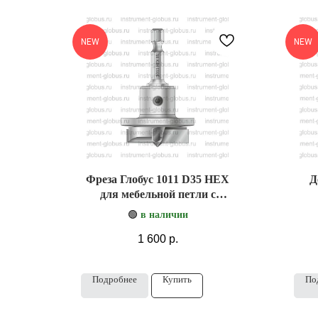
NEW
NEW
Фреза Глобус 1011 D35 HEX
Д
для мебельной петли с
подшипником (сверло
🟢
в наличии
Форстнера)
1 600
р.
Подробнее
Купить
По