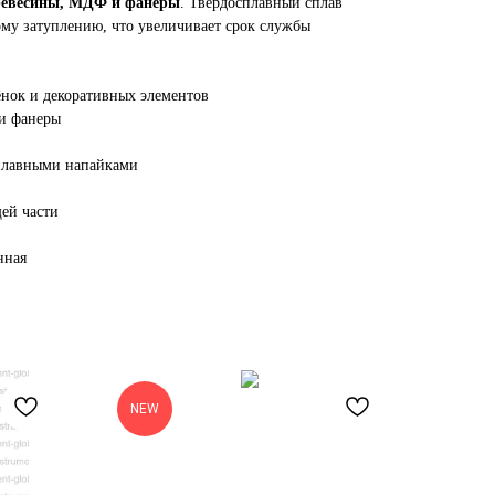
ревесины, МДФ и фанеры
. Твердосплавный сплав
ому затуплению, что увеличивает срок службы
ёнок и декоративных элементов
 и фанеры
сплавными напайками
щей части
нная
NEW