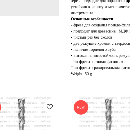
Фреза подходит для обработки
д
устойчив к износу и механическ
инструмента.
Основные особенности
• фреза для создания псевдо-фил
• подходит для древесины, МДФ
• чистый рез без сколов
• две режущие кромки с твердо
• наличие торцевого зуба
• высокая износостойкость режу
Тип фрезы: пазовая фасонная
Тип фрезы: гравировальная фасо
Weight: 50 g
NEW