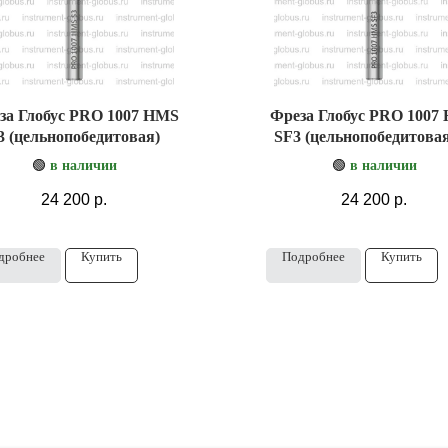
за Глобус PRO 1007 HMS
Фреза Глобус PRO 1007
3 (цельнопобедитовая)
SF3 (цельнопобедитовая
стружколомом)
🟢
в наличии
🟢
в наличии
24 200
р.
24 200
р.
дробнее
Купить
Подробнее
Купить