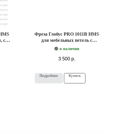
 HMS
Фреза Глобус PRO 1011B HMS
, со
для мебельных петель с
подшипником
🟢
в наличии
3 500
р.
Подробнее
Купить