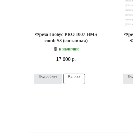
Фреза Глобус PRO 1007 HMS
Фре
comb S3 (составная)
S
🟢
в наличии
17 600
р.
Подробнее
Купить
По