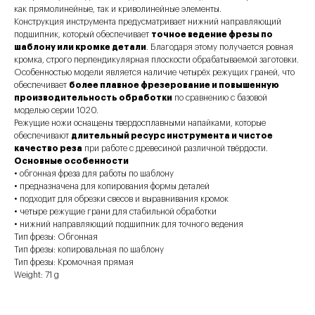
как прямолинейные, так и криволинейные элементы.
Конструкция инструмента предусматривает нижний направляющий
подшипник, который обеспечивает
точное ведение фрезы по
шаблону или кромке детали
. Благодаря этому получается ровная
кромка, строго перпендикулярная плоскости обрабатываемой заготовки.
Особенностью модели является наличие четырёх режущих граней, что
обеспечивает
более плавное фрезерование и повышенную
производительность обработки
по сравнению с базовой
моделью серии 1020.
Режущие ножи оснащены твердосплавными напайками, которые
обеспечивают
длительный ресурс инструмента и чистое
качество реза
при работе с древесиной различной твёрдости.
Основные особенности
• обгонная фреза для работы по шаблону
• предназначена для копирования формы деталей
• подходит для обрезки свесов и выравнивания кромок
• четыре режущие грани для стабильной обработки
• нижний направляющий подшипник для точного ведения
Тип фрезы: Обгонная
Тип фрезы: копировальная по шаблону
Тип фрезы: Кромочная прямая
Weight: 71 g