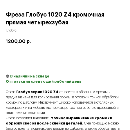
Фреза Глобус 1020 Z4 кромочная
прямая четырехзубая
Глобус
1200,00
р.
Купить
🟢
В наличии на складе
Отправка на следующий рабочий день
Фреза
Глобус серии 1020 Z4
относится к обгонным фрезам и
предназначена для копирования формы заготовок и точной обработки
кромок по шаблону. Инструмент широко используется в столярных
мастерских и на мебельных производствах при работе с древесиной и
плитными материалами.
Фреза позволяет выполнять
точное выравнивание кромок и
обрезку свесов после склейки деталей
. С её помощью можно
быстро получать одинаковые детали по шаблону, а также обрабатывать