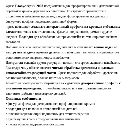
Фреза
Глобус серии 2005
предназначена для профилирования и декоративной
обработки кромок деревянных заготовок. Инструмент применяется в
столярном и мебельном производстве для формирования аккуратного
фигурного профиля на деталях различной формы.
Фреза позволяет
создавать декоративный профиль на кромках мебельных
элементов
, таких как столешницы, фасады, подоконники, рамки и другие
изделия. Подходит для обработки как прямолинейных, так и криволинейных
заготовок.
Наличие нижнего направляющего подшипника обеспечивает
точное ведение
инструмента вдоль кромки детали
, что позволяет выполнять обработку без
дополнительных направляющих и шаблонов.
Инструмент оснащён двумя режущими ножами с твердосплавными напайками,
благодаря чему обеспечивается
чистая обработка древесины и высокая
износостойкость режущей части
. Фреза подходит для обработки древесины
различной плотности, а также плитных материалов.
Геометрия режущей части формирует
аккуратный декоративный профиль с
плавными переходами
, что особенно важно при изготовлении видимых
элементов мебели и интерьерных деталей.
Основные особенности
• фигурная фреза для декоративного профилирования кромок
• подходит для прямых и криволинейных деталей
• нижний направляющий подшипник для точного ведения
• две режущие грани с твердосплавными напайками
• чистая обработка древесины без сколов