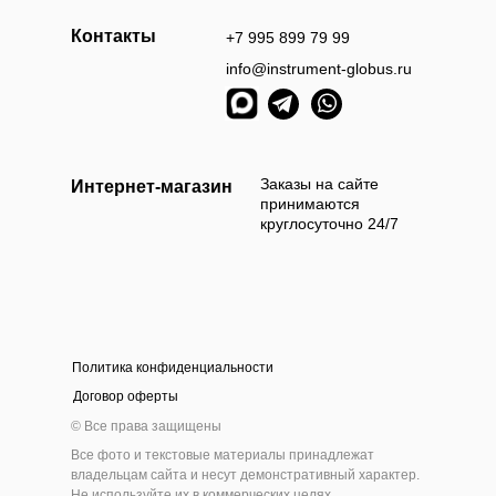
Контакты
+7 995 899 79 99
info@instrument-globus.ru
Заказы оформл
следующий раб
Заказы на сайте
Интернет-магазин
принимаются
круглосуточно 24/7
Политика конфиденциальности
а наличными
Оплата б
Договор оферты
 приехать и самостоятельно выбрать и оплатить
Мы берём 100
© Все права защищены
ам товар наличными деньгами в нашем шоу-руме
на нашем сайт
Все фото и текстовые материалы принадлежат
инструмента
владельцам сайта и несут демонстративный характер.
Не используйте их в коммерческих целях.