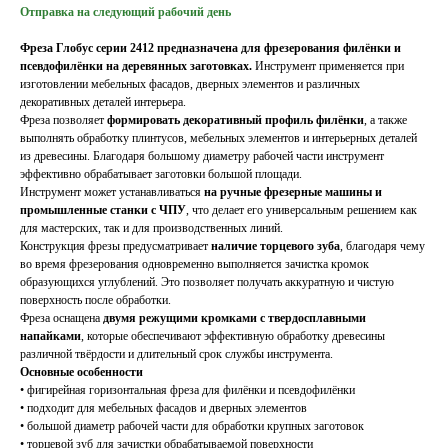
Отправка на следующий рабочий день
Фреза Глобус серии 2412 предназначена для фрезерования филёнки и
псевдофилёнки на деревянных заготовках.
Инструмент применяется при
изготовлении мебельных фасадов, дверных элементов и различных
декоративных деталей интерьера.
Фреза позволяет
формировать декоративный профиль филёнки
, а также
выполнять обработку плинтусов, мебельных элементов и интерьерных деталей
из древесины. Благодаря большому диаметру рабочей части инструмент
эффективно обрабатывает заготовки большой площади.
Инструмент может устанавливаться
на ручные фрезерные машины и
промышленные станки с ЧПУ
, что делает его универсальным решением как
для мастерских, так и для производственных линий.
Конструкция фрезы предусматривает
наличие торцевого зуба
, благодаря чему
во время фрезерования одновременно выполняется зачистка кромок
образующихся углублений. Это позволяет получать аккуратную и чистую
поверхность после обработки.
Фреза оснащена
двумя режущими кромками с твердосплавными
напайками
, которые обеспечивают эффективную обработку древесины
различной твёрдости и длительный срок службы инструмента.
Основные особенности
• фигирейная горизонтальная фреза для филёнки и псевдофилёнки
• подходит для мебельных фасадов и дверных элементов
• большой диаметр рабочей части для обработки крупных заготовок
• торцевой зуб для зачистки обрабатываемой поверхности