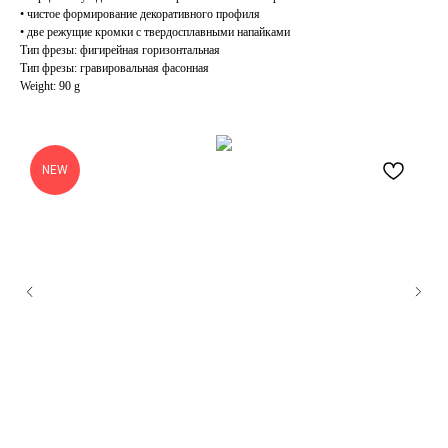
• чистое формирование декоративного профиля
• две режущие кромки с твердосплавными напайками
Тип фрезы: фигирейная горизонтальная
Тип фрезы: гравировальная фасонная
Weight: 90 g
NEW