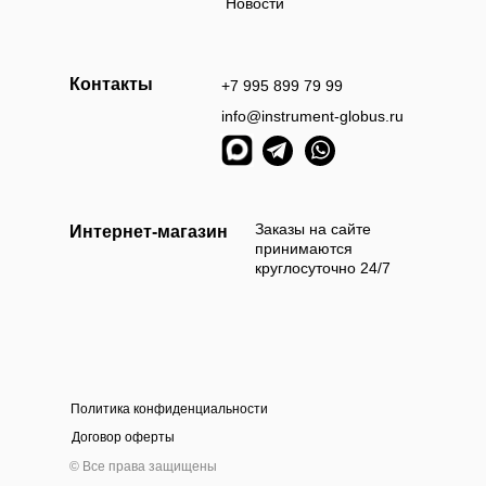
Новости
Контакты
+7 995 899 79 99
info@instrument-globus.ru
Заказы оформл
следующий раб
Заказы на сайте
Интернет-магазин
принимаются
круглосуточно 24/7
Политика конфиденциальности
а наличными
Оплата б
Договор оферты
 приехать и самостоятельно выбрать и оплатить
Мы берём 100
© Все права защищены