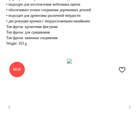
• подходит для изготовления мебельных щитов
• обеспечивает точное соединение деревянных деталей
• подходит для древесины различной твёрдости
• две режущие кромки с твердосплавными напайками
Тип фрезы: кромочная фигурная
Тип фрезы: для сращивания
Тип фрезы: шиповые соединения
Weight: 103 g
NEW