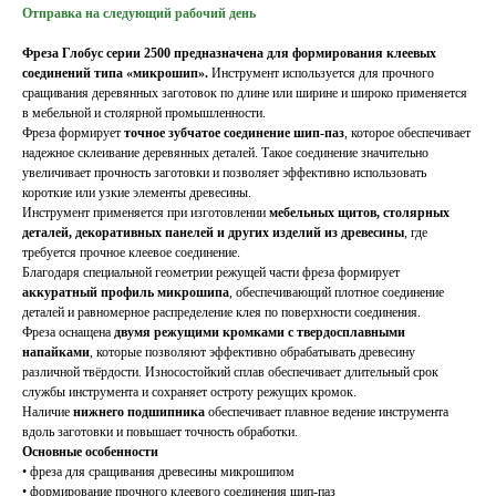
Отправка на следующий рабочий день
Фреза Глобус серии 2500 предназначена для формирования клеевых
соединений типа «микрошип».
Инструмент используется для прочного
сращивания деревянных заготовок по длине или ширине и широко применяется
в мебельной и столярной промышленности.
Фреза формирует
точное зубчатое соединение шип-паз
, которое обеспечивает
надежное склеивание деревянных деталей. Такое соединение значительно
увеличивает прочность заготовки и позволяет эффективно использовать
короткие или узкие элементы древесины.
Инструмент применяется при изготовлении
мебельных щитов, столярных
деталей, декоративных панелей и других изделий из древесины
, где
требуется прочное клеевое соединение.
Благодаря специальной геометрии режущей части фреза формирует
аккуратный профиль микрошипа
, обеспечивающий плотное соединение
деталей и равномерное распределение клея по поверхности соединения.
Фреза оснащена
двумя режущими кромками с твердосплавными
напайками
, которые позволяют эффективно обрабатывать древесину
различной твёрдости. Износостойкий сплав обеспечивает длительный срок
службы инструмента и сохраняет остроту режущих кромок.
Наличие
нижнего подшипника
обеспечивает плавное ведение инструмента
вдоль заготовки и повышает точность обработки.
Основные особенности
• фреза для сращивания древесины микрошипом
• формирование прочного клеевого соединения шип-паз