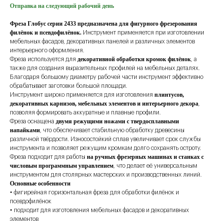
Отправка на следующий рабочий день
Фреза Глобус серии 2433 предназначена для фигурного фрезерования
филёнок и псевдофилёнок.
Инструмент применяется при изготовлении
мебельных фасадов, декоративных панелей и различных элементов
интерьерного оформления.
декоративной обработки кромок филёнок
Фреза используется для
, а
также для создания выразительных профилей на мебельных деталях.
Благодаря большому диаметру рабочей части инструмент эффективно
обрабатывает заготовки большой площади.
плинтусов,
Инструмент широко применяется для изготовления
декоративных карнизов, мебельных элементов и интерьерного декора
,
позволяя формировать аккуратные и плавные профили.
двумя режущими ножами с твердосплавными
Фреза оснащена
напайками
, что обеспечивает стабильную обработку древесины
различной твёрдости. Износостойкий сплав увеличивает срок службы
инструмента и позволяет режущим кромкам долго сохранять остроту.
на ручных фрезерных машинах и станках с
Фреза подходит для работы
числовым программным управлением
, что делает её универсальным
инструментом для столярных мастерских и производственных линий.
Основные особенности
• фигирейная горизонтальная фреза для обработки филёнок и
псевдофилёнок
• подходит для изготовления мебельных фасадов и декоративных
элементов