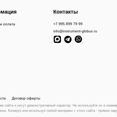
мация
Контакты
+7 995 899 79 99
 и оплата
info@instrument-globus.ru
сти
Договор оферты
 сайта и несут демонстративный характер. Не используйте их в комме
ены. Копируя или используя любой материал с этого сайта - прямое нар