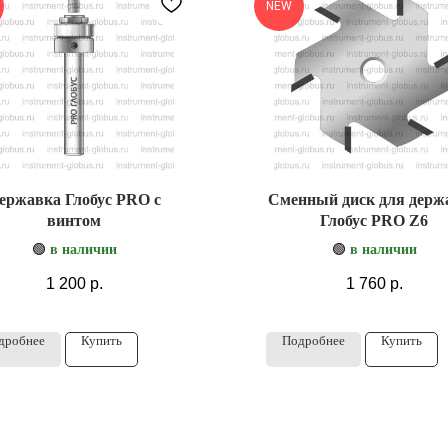
NEW
ержавка Глобус PRO с
Сменный диск для держ
винтом
Глобус PRO Z6
🟢
в наличии
🟢
в наличии
1 200
р.
1 760
р.
дробнее
Купить
Подробнее
Купить