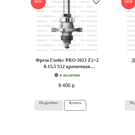
NEW
NEW
Фреза Глобус PRO 1023 Z2+2
Д
8-15,5 S12 кромочная
фальцевая
🟢
в наличии
8 400
р.
Подробнее
Купить
По