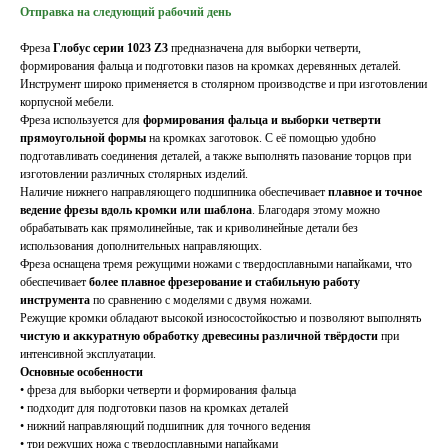
Отправка на следующий рабочий день
Фреза
Глобус серии 1023 Z3
предназначена для выборки четверти,
формирования фальца и подготовки пазов на кромках деревянных деталей.
Инструмент широко применяется в столярном производстве и при изготовлении
корпусной мебели.
Фреза используется для
формирования фальца и выборки четверти
прямоугольной формы
на кромках заготовок. С её помощью удобно
подготавливать соединения деталей, а также выполнять пазование торцов при
изготовлении различных столярных изделий.
Наличие нижнего направляющего подшипника обеспечивает
плавное и точное
ведение фрезы вдоль кромки или шаблона
. Благодаря этому можно
обрабатывать как прямолинейные, так и криволинейные детали без
использования дополнительных направляющих.
Фреза оснащена тремя режущими ножами с твердосплавными напайками, что
обеспечивает
более плавное фрезерование и стабильную работу
инструмента
по сравнению с моделями с двумя ножами.
Режущие кромки обладают высокой износостойкостью и позволяют выполнять
чистую и аккуратную обработку древесины различной твёрдости
при
интенсивной эксплуатации.
Основные особенности
• фреза для выборки четверти и формирования фальца
• подходит для подготовки пазов на кромках деталей
• нижний направляющий подшипник для точного ведения
• три режущих ножа с твердосплавными напайками