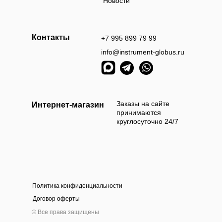
Новости
Контакты
+7 995 899 79 99
info@instrument-globus.ru
Заказы оформл
следующий раб
Заказы на сайте
Интернет-магазин
принимаются
круглосуточно 24/7
Политика конфиденциальности
а наличными
Оплата б
Договор оферты
 приехать и самостоятельно выбрать и оплатить
Мы берём 100
© Все права защищены
ам товар наличными деньгами в нашем шоу-руме
на нашем сайт