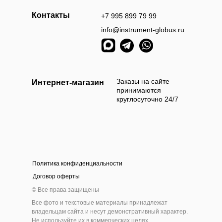
Контакты
+7 995 899 79 99
info@instrument-globus.ru
Заказы оформл
следующий раб
Заказы на сайте
Интернет-магазин
принимаются
круглосуточно 24/7
Политика конфиденциальности
а наличными
Оплата б
Договор оферты
 приехать и самостоятельно выбрать и оплатить
Мы берём 100
© Все права защищены
ам товар наличными деньгами в нашем шоу-руме
на нашем сайт
Все фото и текстовые материалы принадлежат
инструмента
владельцам сайта и несут демонстративный характер.
Не используйте их в коммерческих целях.