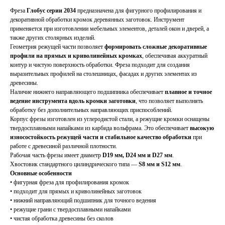
Фреза
Глобус серии 2034
предназначена для фигурного профилирования и
декоративной обработки кромок деревянных заготовок. Инструмент
применяется при изготовлении мебельных элементов, деталей окон и дверей, а
также других столярных изделий.
Геометрия режущей части позволяет
формировать сложные декоративные
профили на прямых и криволинейных кромках
, обеспечивая аккуратный
контур и чистую поверхность обработки. Фреза подходит для создания
выразительных профилей на столешницах, фасадах и других элементах из
древесины.
Наличие нижнего направляющего подшипника обеспечивает
плавное и точное
ведение инструмента вдоль кромки заготовки
, что позволяет выполнять
обработку без дополнительных направляющих приспособлений.
Корпус фрезы изготовлен из углеродистой стали, а режущие кромки оснащены
твердосплавными напайками из карбида вольфрама. Это обеспечивает
высокую
износостойкость режущей части и стабильное качество обработки
при
работе с древесиной различной плотности.
Рабочая часть фрезы имеет диаметр
D19 мм, D24 мм и D27 мм
.
Хвостовик стандартного цилиндрического типа —
S8 мм и S12 мм
.
Основные особенности
• фигурная фреза для профилирования кромок
• подходит для прямых и криволинейных заготовок
• нижний направляющий подшипник для точного ведения
• режущие грани с твердосплавными напайками
• чистая обработка древесины без сколов