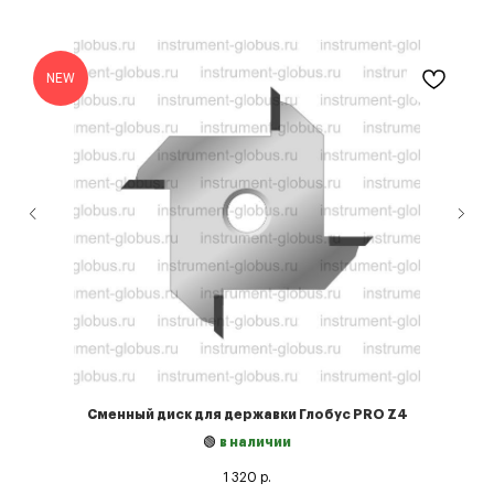
NEW
Сменный диск для державки Глобус PRO Z4
🟢
в наличии
1 320
р.