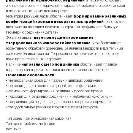
различные типы рамочных соединений
, а также использовать
его при изготовлении корпусной и каркасной мебели, стеновых панелей
и декоративных элементов интерьера.
Геометрия режущей части обеспечивает
формирование различных
конфигураций кромки и декоративных профилей
. Конструкция
инструмента позволяет получать аккуратный профиль и стабильную
геометрию соединения деталей.
Фреза оснащена
двумя режущими кромками из
твердосплавного износостойкого сплава
, что обеспечивает
эффективную обработку древесины различной твёрдости и длительный
срок службы инструмента. Твердосплавные ножи сохраняют остроту
даже при интенсивных нагрузках.
Наличие
направляющего подшипника
обеспечивает плавное
ведение фрезы вдоль заготовки и повышает точность обработки.
Основные особенности
• универсальная фреза для пазовых и шиповых соединений
• подходит для изготовления дверей, окон и фоторамок
• возможность формирования различных профилей кромки
• подходит для рамочных соединений и мебельных конструкций
• направляющий подшипник для точного ведения инструмента
• твердосплавные режущие кромки с высоким ресурсом
Тип фрезы: комбинированная рамочная
Тип фрезы: мебельные фасады
Вес: 157 г