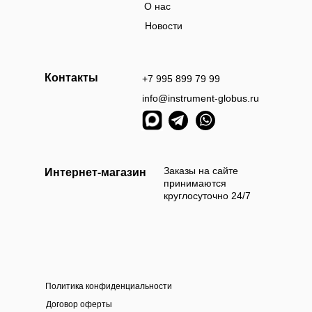
О нас
Новости
Контакты
+7 995 899 79 99
info@instrument-globus.ru
Заказы оформл
следующий раб
Заказы на сайте
Интернет-магазин
принимаются
круглосуточно 24/7
Политика конфиденциальности
а наличными
Оплата б
Договор оферты