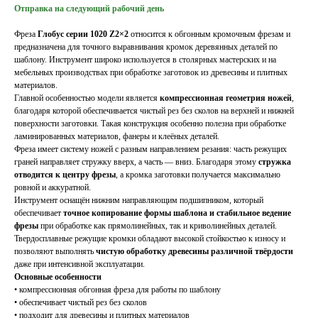
Отправка на следующий рабочий день
Фреза
Глобус серии 1020 Z2×2
относится к обгонным кромочным фрезам и
предназначена для точного выравнивания кромок деревянных деталей по
шаблону. Инструмент широко используется в столярных мастерских и на
мебельных производствах при обработке заготовок из древесины и плитных
материалов.
Главной особенностью модели является
компрессионная геометрия ножей
,
благодаря которой обеспечивается чистый рез без сколов на верхней и нижней
поверхности заготовки. Такая конструкция особенно полезна при обработке
ламинированных материалов, фанеры и клеёных деталей.
Фреза имеет систему ножей с разным направлением резания: часть режущих
граней направляет стружку вверх, а часть — вниз. Благодаря этому
стружка
отводится к центру фрезы
, а кромка заготовки получается максимально
ровной и аккуратной.
Инструмент оснащён нижним направляющим подшипником, который
обеспечивает
точное копирование формы шаблона и стабильное ведение
фрезы
при обработке как прямолинейных, так и криволинейных деталей.
Твердосплавные режущие кромки обладают высокой стойкостью к износу и
позволяют выполнять
чистую обработку древесины различной твёрдости
даже при интенсивной эксплуатации.
Основные особенности
• компрессионная обгонная фреза для работы по шаблону
• обеспечивает чистый рез без сколов
• подходит для древесины и плитных материалов