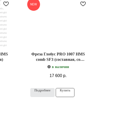
NEW
 HMS
Фреза Глобус PRO 1007 HMS
я)
comb SF3 (составная, со
стружколомом)
🟢
в наличии
17 600
р.
Подробнее
Купить