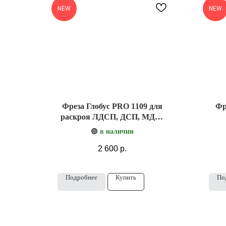
NEW
NEW
Фреза Глобус PRO 1109 для
Фр
раскроя ЛДСП, ДСП, МДФ,
фанеры
🟢
в наличии
2 600
р.
Подробнее
Купить
По