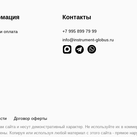
мация
Контакты
+7 995 899 79 99
 и оплата
info@instrument-globus.ru
сти
Договор оферты
 сайта и несут демонстративный характер. Не используйте их в комме
ены. Копируя или используя любой материал с этого сайта - прямое нар