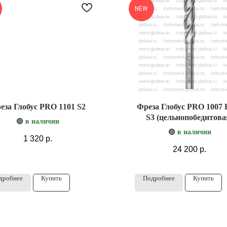
NEW
еза Глобус PRO 1101 S2
Фреза Глобус PRO 1007
S3 (цельнопобедитова
🟢
в наличии
🟢
в наличии
1 320
р.
24 200
р.
дробнее
Купить
Подробнее
Купить