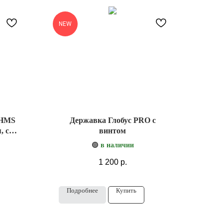
NEW
 HMS
Державка Глобус PRO с
, со
винтом
🟢
в наличии
1 200
р.
Подробнее
Купить