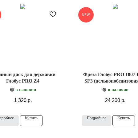
NEW
нный диск для державки
Фреза Глобус PRO 1007
Глобус PRO Z4
SF3 (цельнопобедитовая
стружколомом)
🟢
в наличии
🟢
в наличии
1 320
р.
24 200
р.
дробнее
Купить
Подробнее
Купить