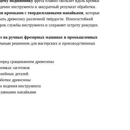
щему подшипнику
фреза плавно скользит вдоль кромки
едение инструмента и аккуратный результат обработки.
и кромками с твердосплавными напайками
, которые
ать древесину различной твёрдости. Износостойкий
срок службы инструмента и сохраняет остроту режущих
ся
на ручных фрезерных машинах и промышленных
сальным решением для мастерских и производственных
 перед сращиванием древесины
ромках заготовок
инейных деталей
аботки древесины
о ведения инструмента
сплавными напайками