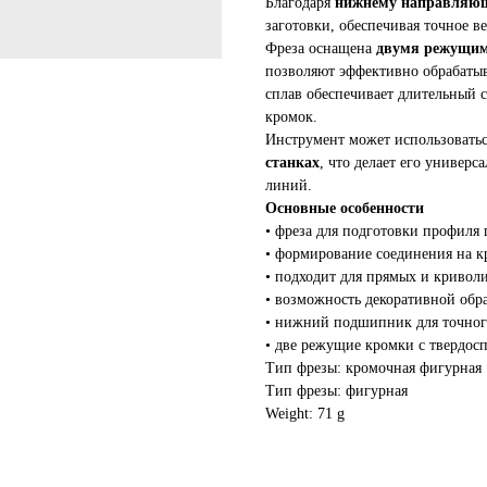
Благодаря
нижнему направляю
заготовки, обеспечивая точное в
Фреза оснащена
двумя режущим
позволяют эффективно обрабатыв
сплав обеспечивает длительный 
кромок.
Инструмент может использовать
станках
, что делает его универ
линий.
Основные особенности
• фреза для подготовки профиля
• формирование соединения на к
• подходит для прямых и кривол
• возможность декоративной обр
• нижний подшипник для точног
• две режущие кромки с твердо
Тип фрезы: кромочная фигурная
Тип фрезы: фигурная
Weight: 71 g