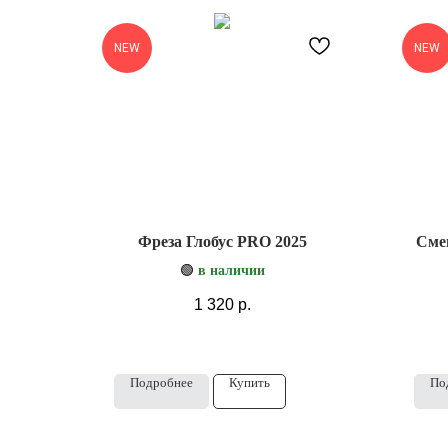
NEW
NEW
Фреза Глобус PRO 2025
Сме
🟢
в наличии
1 320
р.
Подробнее
Купить
По