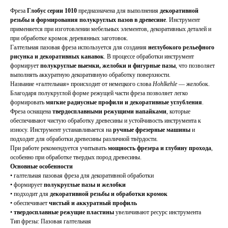
Фреза
Глобус серии 1010
предназначена для выполнения
декоративной
резьбы и формирования полукруглых пазов в древесине
. Инструмент
применяется при изготовлении мебельных элементов, декоративных деталей и
при обработке кромок деревянных заготовок.
Галтельная пазовая фреза используется для создания
неглубокого рельефного
рисунка и декоративных канавок
. В процессе обработки инструмент
формирует
полукруглые выемки, желобки и фигурные пазы
, что позволяет
выполнять аккуратную декоративную обработку поверхности.
Название «галтельная» происходит от немецкого слова
Hohlkehle
— желобок.
Благодаря полукруглой форме режущей части фреза позволяет легко
формировать
мягкие радиусные профили и декоративные углубления
.
Фреза оснащена
твердосплавными режущими напайками
, которые
обеспечивают чистую обработку древесины и устойчивость инструмента к
износу. Инструмент устанавливается на
ручные фрезерные машины
и
подходит для обработки древесины различной твёрдости.
При работе рекомендуется учитывать
мощность фрезера и глубину прохода
,
особенно при обработке твердых пород древесины.
Основные особенности
• галтельная пазовая фреза для декоративной обработки
• формирует
полукруглые пазы и желобки
• подходит для
декоративной резьбы и обработки кромок
• обеспечивает
чистый и аккуратный профиль
•
твердосплавные режущие пластины
увеличивают ресурс инструмента
Тип фрезы: Пазовая галтельная