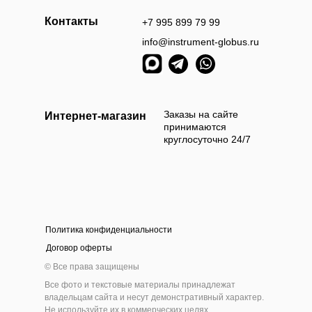
Контакты
+7 995 899 79 99
info@instrument-globus.ru
Заказы оформл
следующий раб
Заказы на сайте
Интернет-магазин
принимаются
круглосуточно 24/7
Политика конфиденциальности
а наличными
Оплата б
Договор оферты
 приехать и самостоятельно выбрать и оплатить
Мы берём 100
© Все права защищены
ам товар наличными деньгами в нашем шоу-руме
на нашем сайт
Все фото и текстовые материалы принадлежат
инструмента
владельцам сайта и несут демонстративный характер.
Не используйте их в коммерческих целях.