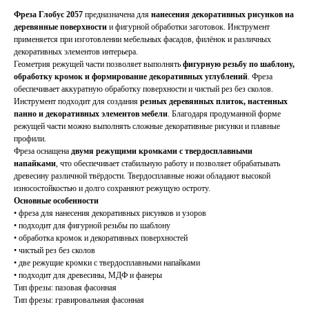
Фреза Глобус 2057
предназначена для
нанесения декоративных рисунков на
деревянные поверхности
и фигурной обработки заготовок. Инструмент
применяется при изготовлении мебельных фасадов, филёнок и различных
декоративных элементов интерьера.
Геометрия режущей части позволяет выполнять
фигурную резьбу по шаблону,
обработку кромок и формирование декоративных углублений
. Фреза
обеспечивает аккуратную обработку поверхности и чистый рез без сколов.
Инструмент подходит для создания
резных деревянных плиток, настенных
панно и декоративных элементов мебели
. Благодаря продуманной форме
режущей части можно выполнять сложные декоративные рисунки и плавные
профили.
Фреза оснащена
двумя режущими кромками с твердосплавными
напайками
, что обеспечивает стабильную работу и позволяет обрабатывать
древесину различной твёрдости. Твердосплавные ножи обладают высокой
износостойкостью и долго сохраняют режущую остроту.
Основные особенности
• фреза для нанесения декоративных рисунков и узоров
• подходит для фигурной резьбы по шаблону
• обработка кромок и декоративных поверхностей
• чистый рез без сколов
• две режущие кромки с твердосплавными напайками
• подходит для древесины, МДФ и фанеры
Тип фрезы: пазовая фасонная
Тип фрезы: гравировальная фасонная