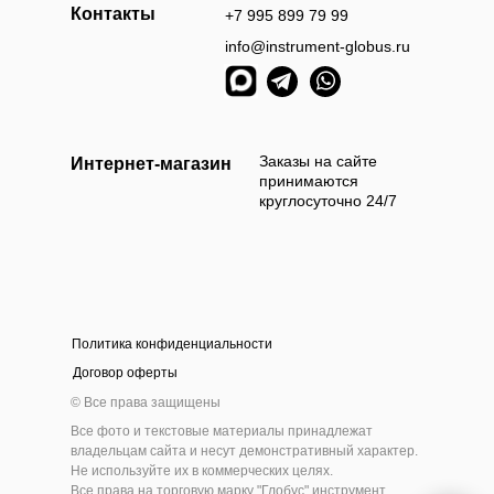
Контакты
+7 995 899 79 99
info@instrument-globus.ru
Заказы оформл
следующий раб
Заказы на сайте
Интернет-магазин
принимаются
круглосуточно 24/7
Политика конфиденциальности
а наличными
Оплата б
Договор оферты
 приехать и самостоятельно выбрать и оплатить
Мы берём 100
© Все права защищены
ам товар наличными деньгами в нашем шоу-руме
на нашем сайт
Все фото и текстовые материалы принадлежат
инструмента
владельцам сайта и несут демонстративный характер.
Не используйте их в коммерческих целях.
Все права на торговую марку "Глобус" инструмент