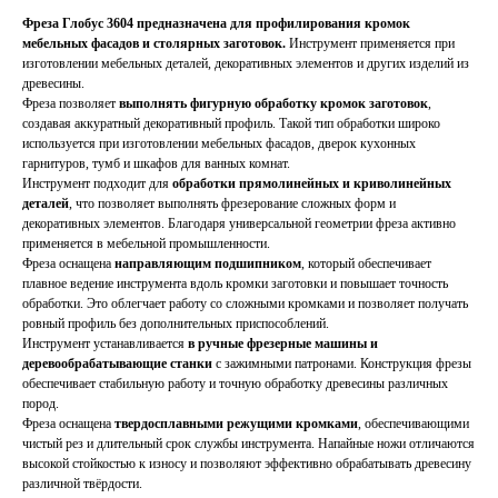
Фреза Глобус 3604 предназначена для профилирования кромок
мебельных фасадов и столярных заготовок.
Инструмент применяется при
изготовлении мебельных деталей, декоративных элементов и других изделий из
древесины.
Фреза позволяет
выполнять фигурную обработку кромок заготовок
,
создавая аккуратный декоративный профиль. Такой тип обработки широко
используется при изготовлении мебельных фасадов, дверок кухонных
гарнитуров, тумб и шкафов для ванных комнат.
Инструмент подходит для
обработки прямолинейных и криволинейных
деталей
, что позволяет выполнять фрезерование сложных форм и
декоративных элементов. Благодаря универсальной геометрии фреза активно
применяется в мебельной промышленности.
Фреза оснащена
направляющим подшипником
, который обеспечивает
плавное ведение инструмента вдоль кромки заготовки и повышает точность
обработки. Это облегчает работу со сложными кромками и позволяет получать
ровный профиль без дополнительных приспособлений.
Инструмент устанавливается
в ручные фрезерные машины и
деревообрабатывающие станки
с зажимными патронами. Конструкция фрезы
обеспечивает стабильную работу и точную обработку древесины различных
пород.
Фреза оснащена
твердосплавными режущими кромками
, обеспечивающими
чистый рез и длительный срок службы инструмента. Напайные ножи отличаются
высокой стойкостью к износу и позволяют эффективно обрабатывать древесину
различной твёрдости.