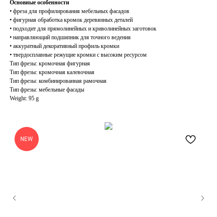
Основные особенности
• фреза для профилирования мебельных фасадов
• фигурная обработка кромок деревянных деталей
• подходит для прямолинейных и криволинейных заготовок
• направляющий подшипник для точного ведения
• аккуратный декоративный профиль кромки
• твердосплавные режущие кромки с высоким ресурсом
Тип фрезы: кромочная фигурная
Тип фрезы: кромочная калевочная
Тип фрезы: комбинированная рамочная
Тип фрезы: мебельные фасады
Weight: 95 g
NEW