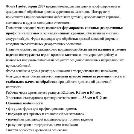
Фреза
Глобус серии 2037
предназначена для фигурного профилирования и
декоративной обработки кромок деревянных заготовок. Инструмент
применяется при изготовлении мебельных деталей, декоративных карнизов,
столешниц и других столярных элементов.
Геометрия режущей части позволяет
формировать сложные декоративные
профили на прямых и криволинейных кромках
, обеспечивая чистый и
аккуратный рез. Фреза подходит для обработки деталей сложной формы и
создания выразительных декоративных элементов.
Наличие нижнего направляющего подшипника обеспечивает
плавное и точное
ведение инструмента вдоль кромки заготовки
, что упрощает работу и
позволяет получать стабильный результат без дополнительных направляющих
приспособлений.
Фреза оснащена двумя режущими ножами с твердосплавными напайками,
благодаря чему обеспечивается
высокая износостойкость режущей части и
стабильное качество обработки
при работе с древесиной различной
плотности.
Рабочая часть фрезы имеет радиусы
R1,5 мм, R3 мм и R4 мм
.
Хвостовик стандартного цилиндрического типа —
S8 мм и S12 мм
.
Основные особенности
• фигурная фреза для профилирования кромок
• подходит для прямых и криволинейных заготовок
• нижний направляющий подшипник для точного ведения
• режущие грани с твердосплавными напайками
• чистая обработка древесины без сколов