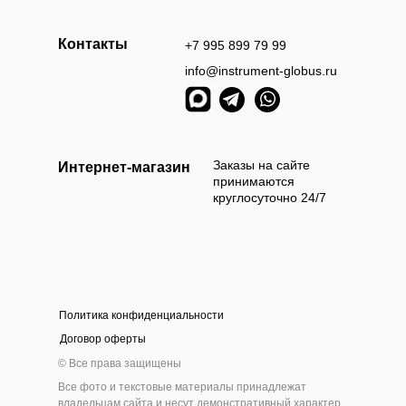
Контакты
+7 995 899 79 99
info@instrument-globus.ru
Заказы оформл
следующий раб
Заказы на сайте
Интернет-магазин
принимаются
круглосуточно 24/7
Политика конфиденциальности
а наличными
Оплата б
Договор оферты
 приехать и самостоятельно выбрать и оплатить
Мы берём 100
© Все права защищены
ам товар наличными деньгами в нашем шоу-руме
на нашем сайт
Все фото и текстовые материалы принадлежат
инструмента
владельцам сайта и несут демонстративный характер.