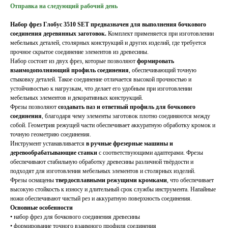
Отправка на следующий рабочий день
Набор фрез Глобус 3510 SET предназначен для выполнения бочкового
соединения деревянных заготовок.
Комплект применяется при изготовлении
мебельных деталей, столярных конструкций и других изделий, где требуется
прочное скрытое соединение элементов из древесины.
Набор состоит из двух фрез, которые позволяют
формировать
взаимодополняющий профиль соединения
, обеспечивающий точную
стыковку деталей. Такое соединение отличается высокой прочностью и
устойчивостью к нагрузкам, что делает его удобным при изготовлении
мебельных элементов и декоративных конструкций.
Фрезы позволяют
создавать паз и ответный профиль для бочкового
соединения
, благодаря чему элементы заготовок плотно соединяются между
собой. Геометрия режущей части обеспечивает аккуратную обработку кромок и
точную геометрию соединения.
Инструмент устанавливается
в ручные фрезерные машины и
деревообрабатывающие станки
с соответствующими адаптерами. Фрезы
обеспечивают стабильную обработку древесины различной твёрдости и
подходят для изготовления мебельных элементов и столярных изделий.
Фрезы оснащены
твердосплавными режущими кромками
, что обеспечивает
высокую стойкость к износу и длительный срок службы инструмента. Напайные
ножи обеспечивают чистый рез и аккуратную поверхность соединения.
Основные особенности
• набор фрез для бочкового соединения древесины
• формирование точного взаимного профиля соединения