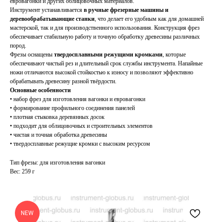
евровагонки и других облицовочных материалов.
Инструмент устанавливается
в ручные фрезерные машины и
деревообрабатывающие станки
, что делает его удобным как для домашней
мастерской, так и для производственного использования. Конструкция фрез
обеспечивает стабильную работу и точную обработку древесины различных
пород.
Фрезы оснащены
твердосплавными режущими кромками
, которые
обеспечивают чистый рез и длительный срок службы инструмента. Напайные
ножи отличаются высокой стойкостью к износу и позволяют эффективно
обрабатывать древесину разной твёрдости.
Основные особенности
• набор фрез для изготовления вагонки и евровагонки
• формирование профильного соединения панелей
• плотная стыковка деревянных досок
• подходит для облицовочных и строительных элементов
• чистая и точная обработка древесины
• твердосплавные режущие кромки с высоким ресурсом
Тип фрезы: для изготовления вагонки
Вес: 259 г
NEW