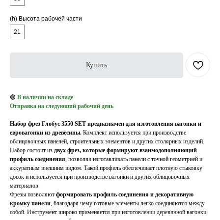
(h) Высота рабочей части
21
Купить
🟢
В наличии на складе
Отправка на следующий рабочий день
Набор фрез Глобус 3550 SET предназначен для изготовления вагонки и
евровагонки из древесины.
Комплект используется при производстве
облицовочных панелей, строительных элементов и других столярных изделий.
Набор состоит из
двух фрез, которые формируют взаимодополняющий
профиль соединения
, позволяя изготавливать панели с точной геометрией и
аккуратным внешним видом. Такой профиль обеспечивает плотную стыковку
досок и используется при производстве вагонки и других облицовочных
материалов.
Фрезы позволяют
формировать профиль соединения и декоративную
кромку панели
, благодаря чему готовые элементы легко соединяются между
собой. Инструмент широко применяется при изготовлении деревянной вагонки,