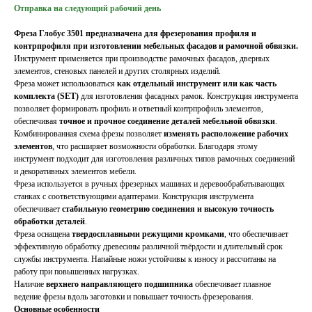
Отправка на следующий рабочий день
Фреза Глобус 3501 предназначена для фрезерования профиля и
контрпрофиля при изготовлении мебельных фасадов и рамочной обвязки.
Инструмент применяется при производстве рамочных фасадов, дверных
элементов, стеновых панелей и других столярных изделий.
Фреза может использоваться
как отдельный инструмент или как часть
комплекта (SET)
для изготовления фасадных рамок. Конструкция инструмента
позволяет формировать профиль и ответный контрпрофиль элементов,
обеспечивая
точное и прочное соединение деталей мебельной обвязки
.
Комбинированная схема фрезы позволяет
изменять расположение рабочих
элементов
, что расширяет возможности обработки. Благодаря этому
инструмент подходит для изготовления различных типов рамочных соединений
и декоративных элементов мебели.
Фреза используется в ручных фрезерных машинах и деревообрабатывающих
станках с соответствующими адаптерами. Конструкция инструмента
обеспечивает
стабильную геометрию соединения и высокую точность
обработки деталей
.
Фреза оснащена
твердосплавными режущими кромками
, что обеспечивает
эффективную обработку древесины различной твёрдости и длительный срок
службы инструмента. Напайные ножи устойчивы к износу и рассчитаны на
работу при повышенных нагрузках.
Наличие
верхнего направляющего подшипника
обеспечивает плавное
ведение фрезы вдоль заготовки и повышает точность фрезерования.
Основные особенности