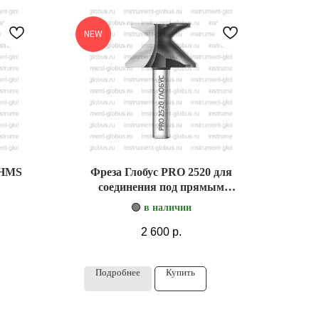
NEW
 HMS
Фреза Глобус PRO 2520 для
соединения под прямым
углом без швов
🟢
в наличии
2 600
р.
Подробнее
Купить