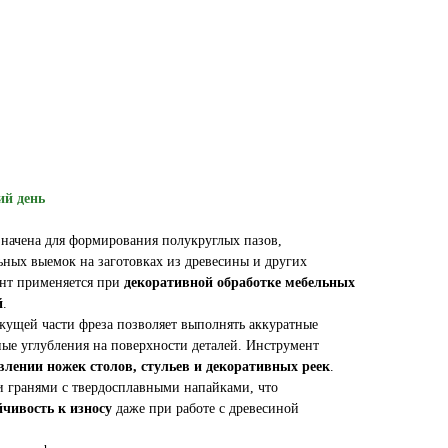
ий день
начена для формирования полукруглых пазов,
ьных выемок на заготовках из древесины и других
ент применяется при
декоративной обработке мебельных
й
.
жущей части фреза позволяет выполнять аккуратные
ные углубления на поверхности деталей. Инструмент
влении ножек столов, стульев и декоративных реек
.
 гранями с твердосплавными напайками, что
йчивость к износу
даже при работе с древесиной