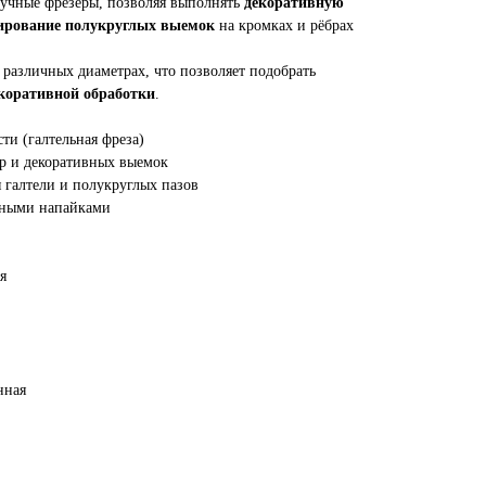
ручные фрезеры, позволяя выполнять
декоративную
мирование полукруглых выемок
на кромках и рёбрах
 различных диаметрах, что позволяет подобрать
екоративной обработки
.
ти (галтельная фреза)
юр и декоративных выемок
 галтели и полукруглых пазов
вными напайками
я
нная