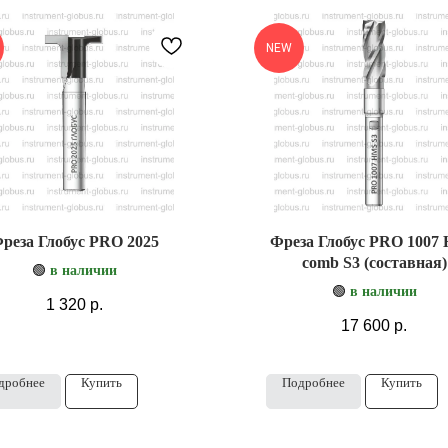
NEW
реза Глобус PRO 2025
Фреза Глобус PRO 1007
comb S3 (составная)
🟢
в наличии
🟢
в наличии
1 320
р.
17 600
р.
дробнее
Купить
Подробнее
Купить