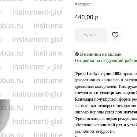
Артикул:
440,00
р.
Купить
🟢
В наличии на складе
Отправка на следующий рабоч
Фреза
Глобус серии 1005
предназ
декоративных каннелюр и галтел
древесных материалов. Инструм
элементов и столярных издели
Благодаря полукруглой форме ре
галтели, каннелюры и декоратив
широко используется при
изгото
Фреза оснащена двумя режущими
обеспечивает
чистый рез и усто
различной твёрдости.