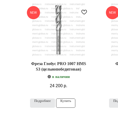
NEW
NEW
Фреза Глобус PRO 1007 HMS
Ф
S3 (цельнопобедитовая)
🟢
в наличии
24 200
р.
Подробнее
Купить
По