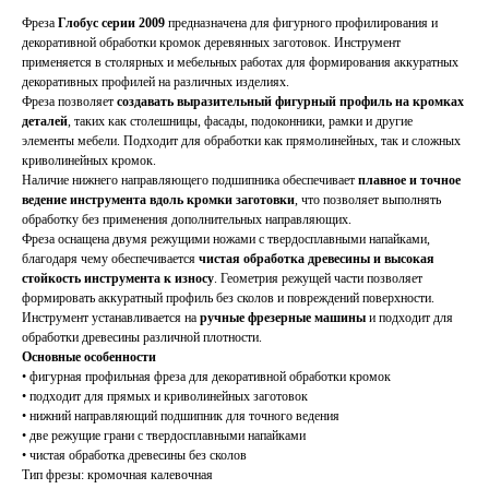
Фреза
Глобус серии 2009
предназначена для фигурного профилирования и
декоративной обработки кромок деревянных заготовок. Инструмент
применяется в столярных и мебельных работах для формирования аккуратных
декоративных профилей на различных изделиях.
Фреза позволяет
создавать выразительный фигурный профиль на кромках
деталей
, таких как столешницы, фасады, подоконники, рамки и другие
элементы мебели. Подходит для обработки как прямолинейных, так и сложных
криволинейных кромок.
Наличие нижнего направляющего подшипника обеспечивает
плавное и точное
ведение инструмента вдоль кромки заготовки
, что позволяет выполнять
обработку без применения дополнительных направляющих.
Фреза оснащена двумя режущими ножами с твердосплавными напайками,
благодаря чему обеспечивается
чистая обработка древесины и высокая
стойкость инструмента к износу
. Геометрия режущей части позволяет
формировать аккуратный профиль без сколов и повреждений поверхности.
Инструмент устанавливается на
ручные фрезерные машины
и подходит для
обработки древесины различной плотности.
Основные особенности
• фигурная профильная фреза для декоративной обработки кромок
• подходит для прямых и криволинейных заготовок
• нижний направляющий подшипник для точного ведения
• две режущие грани с твердосплавными напайками
• чистая обработка древесины без сколов
Тип фрезы: кромочная калевочная