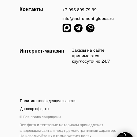
Контакты
+7 995 899 79 99
info@instrument-globus.ru
Заказы оформл
следующий раб
Заказы на сайте
Интернет-магазин
принимаются
круглосуточно 24/7
Политика конфиденциальности
а наличными
Оплата б
Договор оферты
 приехать и самостоятельно выбрать и оплатить
Мы берём 100
© Все права защищены
ам товар наличными деньгами в нашем шоу-руме
на нашем сайт
Все фото и текстовые материалы принадлежат
инструмента
владельцам сайта и несут демонстративный характер.
Не используйте их в коммерческих целях.