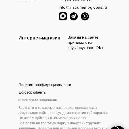
info@instrument-globus.ru
Заказы оформл
следующий раб
Заказы на сайте
Интернет-магазин
принимаются
круглосуточно 24/7
Политика конфиденциальности
а наличными
Оплата б
Договор оферты
 приехать и самостоятельно выбрать и оплатить
Мы берём 100
© Все права защищены
ам товар наличными деньгами в нашем шоу-руме
на нашем сайт
Все фото и текстовые материалы принадлежат
инструмента
владельцам сайта и несут демонстративный характер.
Не используйте их в коммерческих целях.
Все права на торговую марку "Глобус" инструмент
защищены. Копируя или используя любой материал с