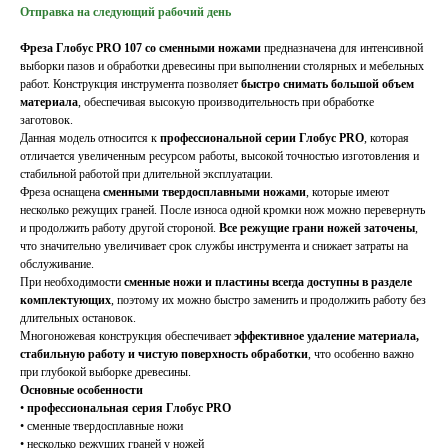
Отправка на следующий рабочий день
Фреза Глобус PRO 107 со сменными ножами
предназначена для интенсивной
выборки пазов и обработки древесины при выполнении столярных и мебельных
работ. Конструкция инструмента позволяет
быстро снимать большой объем
материала
, обеспечивая высокую производительность при обработке
заготовок.
Данная модель относится к
профессиональной серии Глобус PRO
, которая
отличается увеличенным ресурсом работы, высокой точностью изготовления и
стабильной работой при длительной эксплуатации.
Фреза оснащена
сменными твердосплавными ножами
, которые имеют
несколько режущих граней. После износа одной кромки нож можно перевернуть
и продолжить работу другой стороной.
Все режущие грани ножей заточены
,
что значительно увеличивает срок службы инструмента и снижает затраты на
обслуживание.
При необходимости
сменные ножи и пластины всегда доступны в разделе
комплектующих
, поэтому их можно быстро заменить и продолжить работу без
длительных остановок.
Многоножевая конструкция обеспечивает
эффективное удаление материала,
стабильную работу и чистую поверхность обработки
, что особенно важно
при глубокой выборке древесины.
Основные особенности
•
профессиональная серия Глобус PRO
• сменные твердосплавные ножи
• несколько режущих граней у ножей