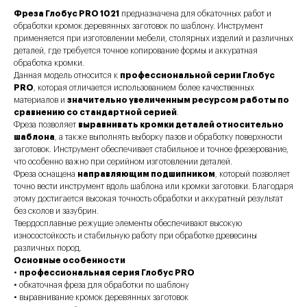
Фреза Глобус PRO 1021
предназначена для обкаточных работ и
обработки кромок деревянных заготовок по шаблону. Инструмент
применяется при изготовлении мебели, столярных изделий и различных
деталей, где требуется точное копирование формы и аккуратная
обработка кромки.
Данная модель относится к
профессиональной серии Глобус
PRO
, которая отличается использованием более качественных
материалов и
значительно увеличенным ресурсом работы по
сравнению со стандартной серией
.
Фреза позволяет
выравнивать кромки деталей относительно
шаблона
, а также выполнять выборку пазов и обработку поверхности
заготовок. Инструмент обеспечивает стабильное и точное фрезерование,
что особенно важно при серийном изготовлении деталей.
Фреза оснащена
направляющим подшипником
, который позволяет
точно вести инструмент вдоль шаблона или кромки заготовки. Благодаря
этому достигается высокая точность обработки и аккуратный результат
без сколов и зазубрин.
Твердосплавные режущие элементы обеспечивают высокую
износостойкость и стабильную работу при обработке древесины
различных пород.
Основные особенности
•
профессиональная серия Глобус PRO
• обкаточная фреза для обработки по шаблону
• выравнивание кромок деревянных заготовок