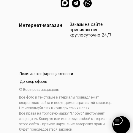
Заказы офор
МО на следу
Заказы на сайте
Интернет-магазин
принимаются
круглосуточно 24/7
Политика конфиденциальности
а наличными
Оплата 
Договор оферты
картой
е приехать и самостоятельно выбрать и оплатить
Мы берём 100
© Все права защищены
ам товар наличными деньгами в нашем шоу-руме
на нашем сай
Все фото и текстовые материалы принадлежат
инструмента
владельцам сайта и несут демонстративный характер.
Не используйте их в коммерческих целях.
Все права на торговую марку "Глобус" инструмент
защищены. Копируя или используя любой материал с
этого сайта - прямое нарушение авторских прав и
будет преследоваться законом.