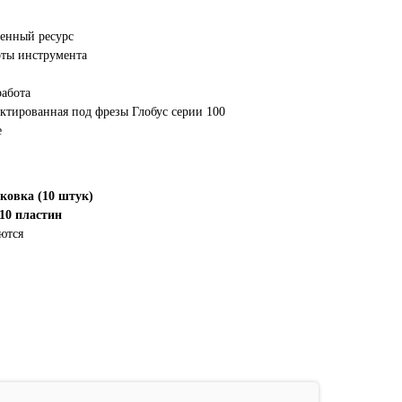
енный ресурс
оты инструмента
работа
ектированная под фрезы Глобус серии 100
е
аковка (10 штук)
 10 пластин
ются