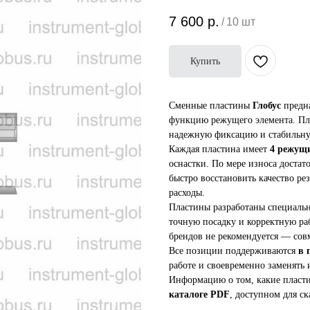
7 600
р.
/
10 шт
Купить
Сменные пластины
Глобус
предна
функцию режущего элемента. Пла
надежную фиксацию и стабильну
Каждая пластина имеет
4 режущ
оснастки. По мере износа достат
быстро восстановить качество ре
расходы.
Пластины разработаны специаль
точную посадку и корректную ра
брендов не рекомендуется — совм
Все позиции поддерживаются
в 
работе и своевременно заменять
Информацию о том, какие пласти
каталоге PDF
, доступном для с