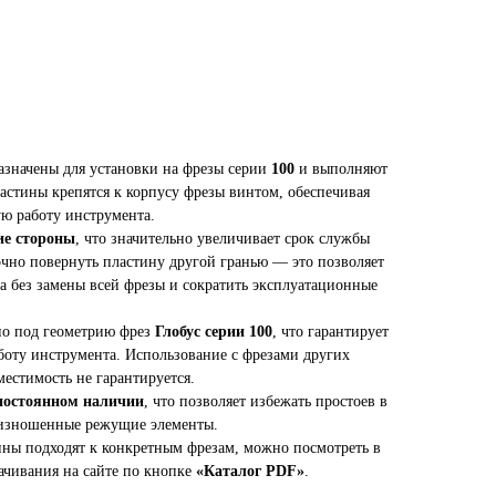
значены для установки на фрезы серии
100
и выполняют
стины крепятся к корпусу фрезы винтом, обеспечивая
ю работу инструмента.
ие стороны
, что значительно увеличивает срок службы
очно повернуть пластину другой гранью — это позволяет
за без замены всей фрезы и сократить эксплуатационные
но под геометрию фрез
Глобус серии 100
, что гарантирует
боту инструмента. Использование с фрезами других
естимость не гарантируется.
постоянном наличии
, что позволяет избежать простоев в
 изношенные режущие элементы.
ны подходят к конкретным фрезам, можно посмотреть в
качивания на сайте по кнопке
«Каталог PDF»
.