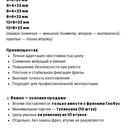
6×3×23 мм
6×4×23 мм
8×4×23 мм
8×6×23 мм
12×6×23 мм
12×8×23 мм
(первое значение — внешний диаметр, второе — внутренний,
третье — длина втулки)
Преимущества
Точная адаптация хвостовика под цангу
Снижение вибраций и биения
Повышение безопасности при работе
Плотная и стабильная фиксация фрезы
Высокая точность изготовления
Подходят для профессиональной эксплуатации
⚠️
Важно — условия продажи
Втулки поставляются
только вместе с фрезами Глобус
Минимальная партия —
1 упаковка (10 штук)
Цена указана
за упаковку из 10 втулок
Отдельно, без заказа фрез, втулки не реализуются