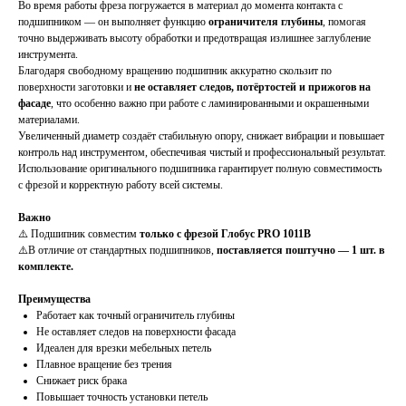
Во время работы фреза погружается в материал до момента контакта с
подшипником — он выполняет функцию
ограничителя глубины
, помогая
точно выдерживать высоту обработки и предотвращая излишнее заглубление
инструмента.
Благодаря свободному вращению подшипник аккуратно скользит по
поверхности заготовки и
не оставляет следов, потёртостей и прижогов на
фасаде
, что особенно важно при работе с ламинированными и окрашенными
материалами.
Увеличенный диаметр создаёт стабильную опору, снижает вибрации и повышает
контроль над инструментом, обеспечивая чистый и профессиональный результат.
Использование оригинального подшипника гарантирует полную совместимость
с фрезой и корректную работу всей системы.
Важно
⚠️ Подшипник совместим
только с фрезой Глобус PRO 1011B
⚠️В отличие от стандартных подшипников,
поставляется поштучно — 1 шт. в
комплекте.
Преимущества
Работает как точный ограничитель глубины
Не оставляет следов на поверхности фасада
Идеален для врезки мебельных петель
Плавное вращение без трения
Снижает риск брака
Повышает точность установки петель