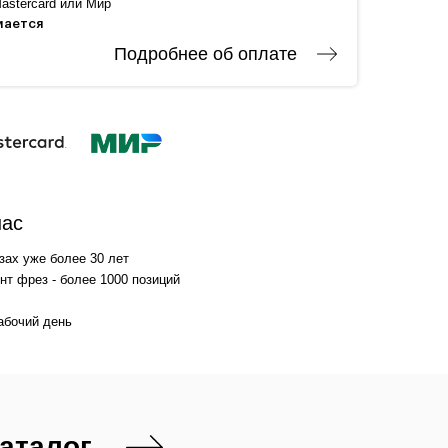
astercard или Мир
мается
Подробнее об оплате
нас
зах уже более 30 лет
т фрез - более 1000 позиций
абочий день
каталог