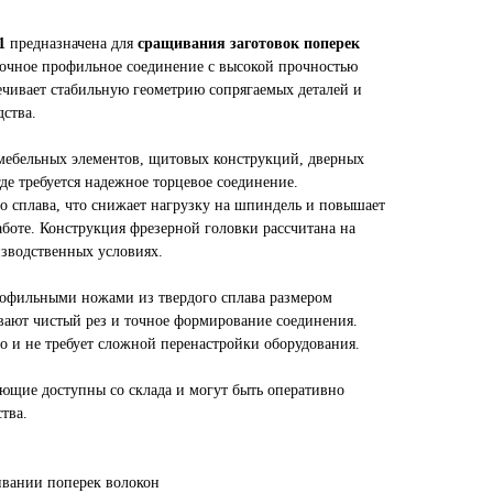
1
предназначена для
сращивания заготовок поперек
точное профильное соединение с высокой прочностью
ечивает стабильную геометрию сопрягаемых деталей и
дства.
мебельных элементов, щитовых конструкций, дверных
де требуется надежное торцевое соединение.
о сплава, что снижает нагрузку на шпиндель и повышает
аботе. Конструкция фрезерной головки рассчитана на
зводственных условиях.
офильными ножами из твердого сплава размером
ивают чистый рез и точное формирование соединения.
о и не требует сложной перенастройки оборудования.
ющие доступны со склада и могут быть оперативно
тва.
ивании поперек волокон