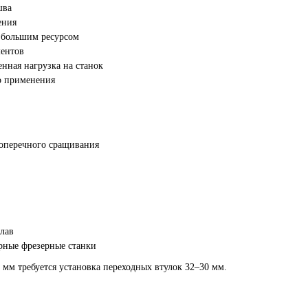
шва
ения
 большим ресурсом
ментов
нная нагрузка на станок
о применения
поперечного сращивания
лав
рные фрезерные станки
мм требуется установка переходных втулок 32–30 мм.