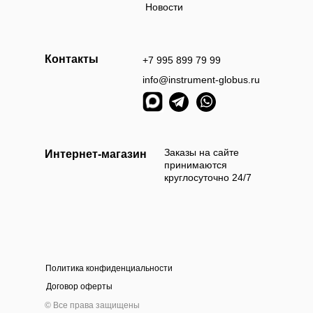
Новости
Контакты
+7 995 899 79 99
info@instrument-globus.ru
Заказы оформл
следующий раб
Заказы на сайте
Интернет-магазин
принимаются
круглосуточно 24/7
Политика конфиденциальности
а наличными
Оплата б
Договор оферты
 приехать и самостоятельно выбрать и оплатить
Мы берём 100
© Все права защищены