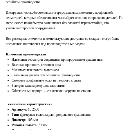
серийном производстве.
Инструмент оснащён сменными твердосплавными ножами с профильной
геометрией, которые обеспечивают чистый рез и точное сопряжение деталей. По
мере износа ножи быстро заменяются без сложной перенастройки, что
уменьшает простои оборудования.
Все расходные элементы и комплектующие доступны со склада и могут быть
оперативно поставлены под производственные задачи.
Ключевые преимущества
Идеальная геометрия соединения при продольном сращивании
Высокая прочность клеевого шва
Минимальные потери материала
Стабильная работа при серийном производстве
Сменные профильные ножи из твердого сплава
Быстрая замена режущих элементов
Облегчённый корпус — сниженная нагрузка на станок
Технические характеристики
Артикул:
10.2500
Тип:
фрезерная головка для продольного сращивания
Диаметр:
105 мм
Рабочая высота:
55 мм